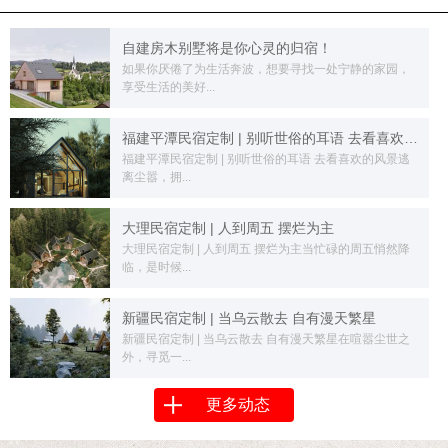
自建房木别墅将是你心灵的归宿！
如果你厌倦了为生活奔波，想要寻找一处宁静的家园，
享受生活的美好...
福建平潭民宿定制 | 别听世俗的耳语 去看喜欢的风景
福建平潭民宿定制 | 别听世俗的耳语 去看喜欢的风景逃
离尘嚣，拥...
大理民宿定制 | 人到周五 摆烂为主
大理民宿定制 | 人到周五 摆烂为主当忙碌的周五悄然降
临，是时候...
新疆民宿定制 | 当乌云散去 自有漫天繁星
新疆民宿定制 | 当乌云散去 自有漫天繁星在喧嚣尘世之
外，寻觅一...
更多动态