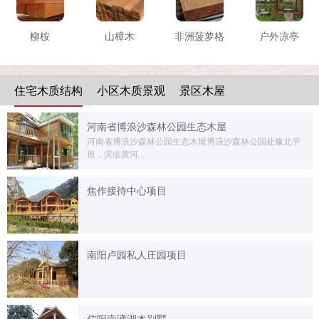
柳桉
山樟木
非洲菠萝格
户外凉亭
住宅木质结构
小区木质景观
景区木屋
河南省博浪沙森林公园生态木屋
河南省博浪沙森林公园生态木屋博浪沙森林公园处豫北平
原，滨临黄河...
焦作接待中心项目
南阳卢园私人庄园项目