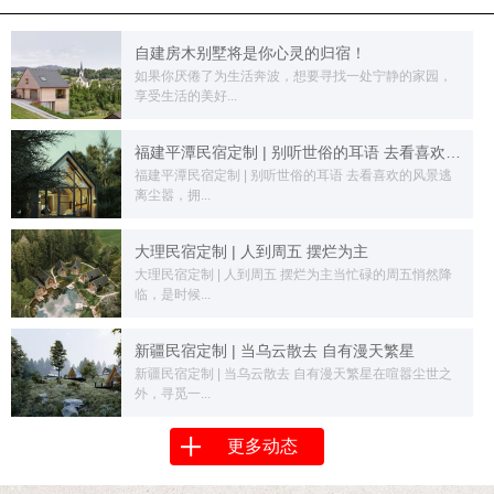
自建房木别墅将是你心灵的归宿！
如果你厌倦了为生活奔波，想要寻找一处宁静的家园，
享受生活的美好...
福建平潭民宿定制 | 别听世俗的耳语 去看喜欢的风景
福建平潭民宿定制 | 别听世俗的耳语 去看喜欢的风景逃
离尘嚣，拥...
大理民宿定制 | 人到周五 摆烂为主
大理民宿定制 | 人到周五 摆烂为主当忙碌的周五悄然降
临，是时候...
新疆民宿定制 | 当乌云散去 自有漫天繁星
新疆民宿定制 | 当乌云散去 自有漫天繁星在喧嚣尘世之
外，寻觅一...
更多动态