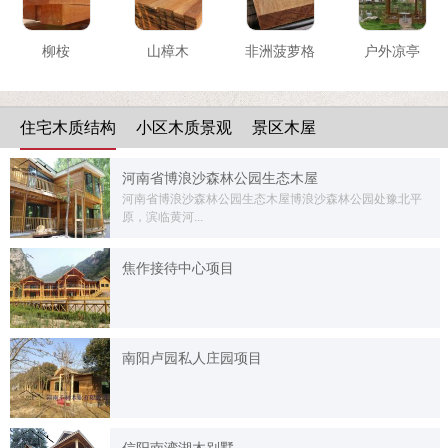
柳桉
山樟木
非洲菠萝格
户外凉亭
住宅木质结构
小区木质景观
景区木屋
河南省博浪沙森林公园生态木屋
河南省博浪沙森林公园生态木屋博浪沙森林公园处豫北平
原，滨临黄河...
焦作接待中心项目
南阳卢园私人庄园项目