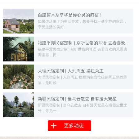
自建房木别墅将是你心灵的归宿！
如果你厌倦了为生活奔波，想要寻找一处宁静的家园，
享受生活的美好...
福建平潭民宿定制 | 别听世俗的耳语 去看喜欢的风景
福建平潭民宿定制 | 别听世俗的耳语 去看喜欢的风景逃
离尘嚣，拥...
大理民宿定制 | 人到周五 摆烂为主
大理民宿定制 | 人到周五 摆烂为主当忙碌的周五悄然降
临，是时候...
新疆民宿定制 | 当乌云散去 自有漫天繁星
新疆民宿定制 | 当乌云散去 自有漫天繁星在喧嚣尘世之
外，寻觅一...
更多动态