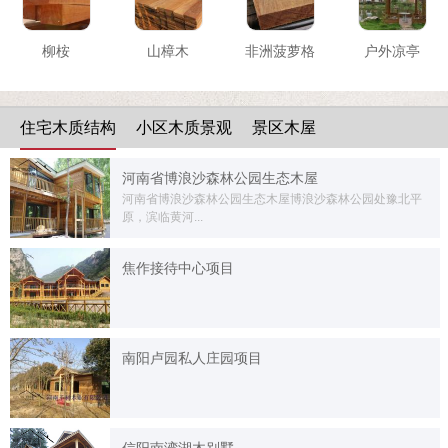
柳桉
山樟木
非洲菠萝格
户外凉亭
住宅木质结构
小区木质景观
景区木屋
河南省博浪沙森林公园生态木屋
河南省博浪沙森林公园生态木屋博浪沙森林公园处豫北平
原，滨临黄河...
焦作接待中心项目
南阳卢园私人庄园项目